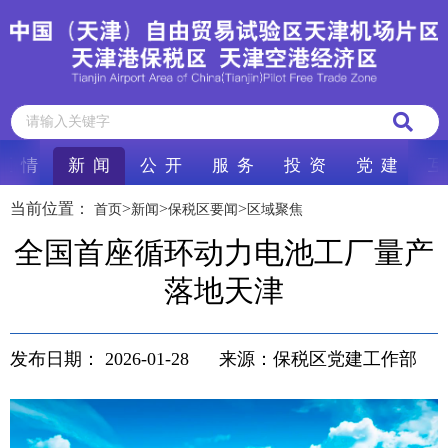
区 情
新 闻
公 开
服 务
投 资
党 建
互
当前位置：
>
>
>
首页
新闻
保税区要闻
区域聚焦
全国首座循环动力电池工厂量产
落地天津
发布日期：
2026-01-28
来源：保税区党建工作部