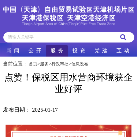
新 闻
公 开
服 务
投 资
党 建
互 动
当前位置：
>
>
>
首页
服务
行政审批
信息发布
点赞！保税区用水营商环境获企
业好评
发布日期：
2025-01-17