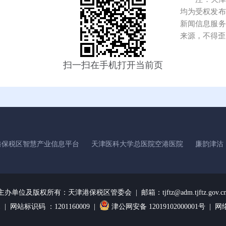
均为受权发布
新闻信息服务
来源，不得歪
扫一扫在手机打开当前页
港保税区智慧产业信息平台
天津医科大学总医院空港医院
廉韵津沽
主办单位及版权所有：
天津港保税区管委会 | 邮箱：tjftz@adm.tjftz.gov.c
1
| 网站标识码 ：1201160009 |
津公网安备 12019102000001号 |
网