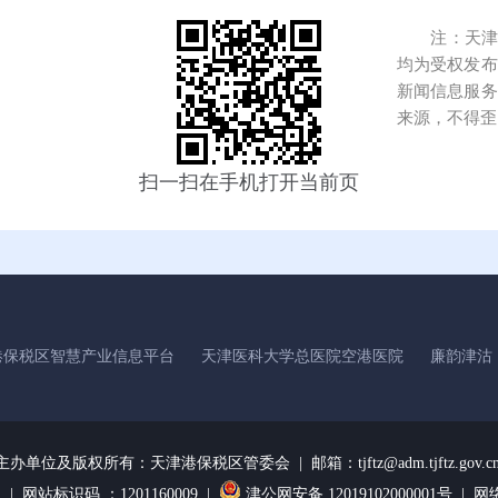
注：天津港
均为受权发布
新闻信息服务
来源，不得歪
扫一扫在手机打开当前页
港保税区智慧产业信息平台
天津医科大学总医院空港医院
廉韵津沽
主办单位及版权所有：
天津港保税区管委会 | 邮箱：tjftz@adm.tjftz.gov.c
1
| 网站标识码 ：1201160009 |
津公网安备 12019102000001号 |
网