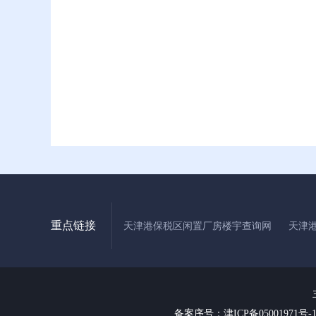
重点链接
天津港保税区闲置厂房楼宇查询网
天津
备案序号：津ICP备05001971号-