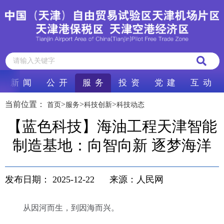
新 闻
公 开
服 务
投 资
党 建
互 动
当前位置：
>
>
>
首页
服务
科技创新
科技动态
【蓝色科技】海油工程天津智能
制造基地：向智向新 逐梦海洋
发布日期：
2025-12-22
来源：人民网
从因河而生，到因海而兴。