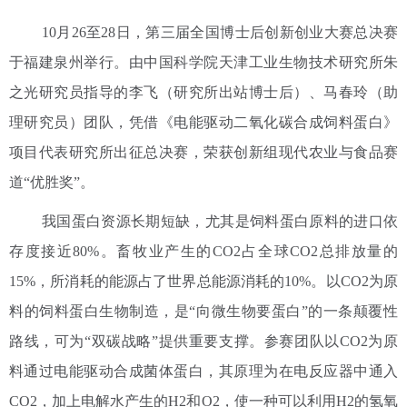
10月26至28日，第三届全国博士后创新创业大赛总决赛
于福建泉州举行。由中国科学院天津工业生物技术研究所朱
之光研究员指导的李飞（研究所出站博士后）、马春玲（助
理研究员）团队，凭借《电能驱动二氧化碳合成饲料蛋白》
项目代表研究所出征总决赛，荣获创新组现代农业与食品赛
道“优胜奖”。
我国蛋白资源长期短缺，尤其是饲料蛋白原料的进口依
存度接近80%。畜牧业产生的CO2占全球CO2总排放量的
15%，所消耗的能源占了世界总能源消耗的10%。以CO2为原
料的饲料蛋白生物制造，是“向微生物要蛋白”的一条颠覆性
路线，可为“双碳战略”提供重要支撑。参赛团队以CO2为原
料通过电能驱动合成菌体蛋白，其原理为在电反应器中通入
CO2，加上电解水产生的H2和O2，使一种可以利用H2的氢氧