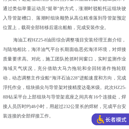
通过类似举重运动员“挺举”的方式，涨潮时驳船托运组块驶
入导管架槽口、落潮时组块顺势从高位精准落到导管架预定
位置上，载荷全部转移后退出船舶，完成安装作业。
海油工程HZ25-8油田综合调整项目安装经理王彪介绍，
与陆地相比，海洋油气平台长期面临恶劣海洋环境，对焊接
质量要求高。对此，施工团队抢抓时间窗口，实时监测作业
海域天气状况，充分借助大马力拖轮和全回转港作拖轮联
动，动态调整主作业船“海洋石油228”进船速度和方向，完成
浮托作业，组块插尖与导管架对接精度达毫米级。此次HZ25-
8B钻采平台上部组块与导管架底座之间共有16个连接处，焊
接人员历时约48小时，用超过232公里长的焊材，完成平台安
装连接的全部焊接工作。