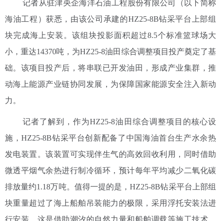
记者从驻津央企海洋石油工程股份有限公司（以下简称
海油工程）获悉，由该公司承建的HZ25-8B钻采平台上部组
块完成海上安装。该组块投影面积超过8.5个标准篮球场大
小，重达14370吨，为HZ25-8油田综合调整项目投产奠定了基
础。该项目投产后，将串联已开发油田，形成产业集群，推
动海上能源产业链协同发展，为保障国家能源安全注入新动
力。
记者了解到，作为HZ25-8油田综合调整项目的核心设
施，HZ25-8B钻采平台创新配备了中国海油首台生产水余热
发电装置。该装置可实现伴生气的高效回收利用，同时借助
微透平烟气余热进行制冷循环，预计每年平均减少二氧化碳
排放量约1.18万吨。值得一提的是，HZ25-8B钻采平台上部组
块重量超过了海上船舶吊装能力的极限，采用浮托安装法进
行安装，这是借助潮汐的自然力量和船舶调载等施工技术，