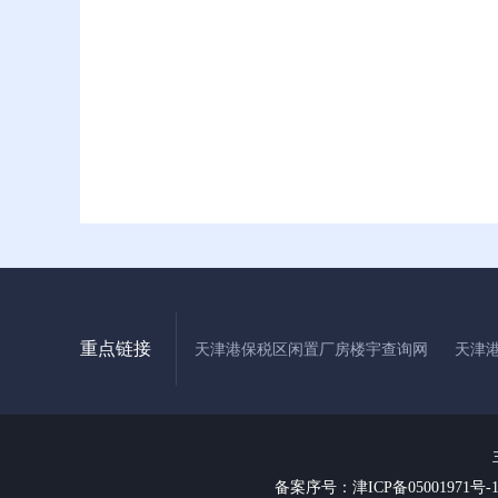
重点链接
天津港保税区闲置厂房楼宇查询网
天津
备案序号：津ICP备05001971号-