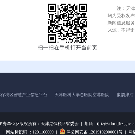
注：天津港
均为受权发布
新闻信息服务
来源，不得歪
扫一扫在手机打开当前页
港保税区智慧产业信息平台
天津医科大学总医院空港医院
廉韵津沽
主办单位及版权所有：
天津港保税区管委会 | 邮箱：tjftz@adm.tjftz.gov.c
1
| 网站标识码 ：1201160009 |
津公网安备 12019102000001号 |
网