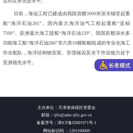
达到世界先进水平。
目前，海油工程已建成由我国首艘3000米深水铺管起重
船“海洋石油201”、国内最大海洋油气工程起重船“蓝鲸
7500”、亚洲最大海工驳船“海洋石油229”、我国首艘深水多
功能海工船“海洋石油286”等六类19艘船舶组成的专业化海工
作业船队，海洋结构物安装、管缆铺设及水下作业能力处于
亚洲领先水平。
主办单位：天津港保税区管委会
邮箱：tjftz@adm.tjftz.gov.cn
备案序号：津ICP备05001971号-1
网站标识码 ：1201160009