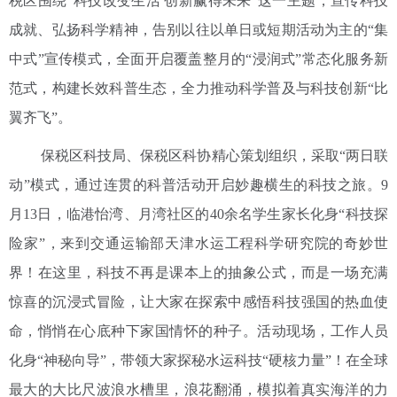
税区围绕“科技改变生活 创新赢得未来”这一主题，宣传科技
成就、弘扬科学精神，告别以往以单日或短期活动为主的“集
中式”宣传模式，全面开启覆盖整月的“浸润式”常态化服务新
范式，构建长效科普生态，全力推动科学普及与科技创新“比
翼齐飞”。
保税区科技局、保税区科协精心策划组织，采取“两日联
动”模式，通过连贯的科普活动开启妙趣横生的科技之旅。9
月13日，临港怡湾、月湾社区的40余名学生家长化身“科技探
险家”，来到交通运输部天津水运工程科学研究院的奇妙世
界！在这里，科技不再是课本上的抽象公式，而是一场充满
惊喜的沉浸式冒险，让大家在探索中感悟科技强国的热血使
命，悄悄在心底种下家国情怀的种子。活动现场，工作人员
化身“神秘向导”，带领大家探秘水运科技“硬核力量”！在全球
最大的大比尺波浪水槽里，浪花翻涌，模拟着真实海洋的力