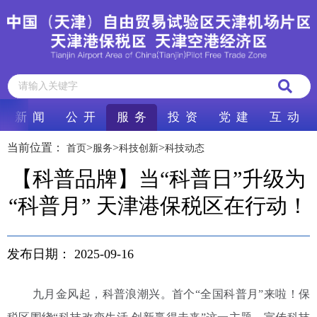
新 闻
公 开
服 务
投 资
党 建
互 动
当前位置：
>
>
>
首页
服务
科技创新
科技动态
【科普品牌】当“科普日”升级为
“科普月” 天津港保税区在行动！
发布日期：
2025-09-16
九月金风起，科普浪潮兴。首个“全国科普月”来啦！保