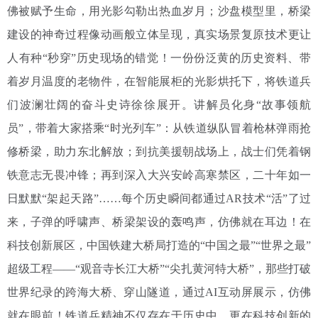
佛被赋予生命，用光影勾勒出热血岁月；沙盘模型里，桥梁
建设的神奇过程像动画般立体呈现，真实场景复原技术更让
人有种“秒穿”历史现场的错觉！一份份泛黄的历史资料、带
着岁月温度的老物件，在智能展柜的光影烘托下，将铁道兵
们波澜壮阔的奋斗史诗徐徐展开。讲解员化身“故事领航
员”，带着大家搭乘“时光列车”：从铁道纵队冒着枪林弹雨抢
修桥梁，助力东北解放；到抗美援朝战场上，战士们凭着钢
铁意志无畏冲锋；再到深入大兴安岭高寒禁区，二十年如一
日默默“架起天路”……每个历史瞬间都通过AR技术“活”了过
来，子弹的呼啸声、桥梁架设的轰鸣声，仿佛就在耳边！在
科技创新展区，中国铁建大桥局打造的“中国之最”“世界之最”
超级工程——“观音寺长江大桥”“尖扎黄河特大桥”，那些打破
世界纪录的跨海大桥、穿山隧道，通过AI互动屏展示，仿佛
就在眼前！铁道兵精神不仅存在于历史中，更在科技创新的