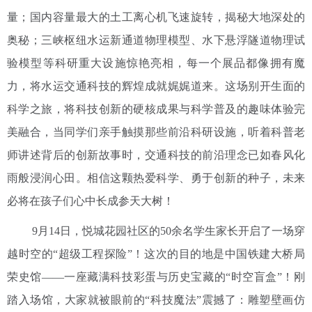
量；国内容量最大的土工离心机飞速旋转，揭秘大地深处的
奥秘；三峡枢纽水运新通道物理模型、水下悬浮隧道物理试
验模型等科研重大设施惊艳亮相，每一个展品都像拥有魔
力，将水运交通科技的辉煌成就娓娓道来。这场别开生面的
科学之旅，将科技创新的硬核成果与科学普及的趣味体验完
美融合，当同学们亲手触摸那些前沿科研设施，听着科普老
师讲述背后的创新故事时，交通科技的前沿理念已如春风化
雨般浸润心田。相信这颗热爱科学、勇于创新的种子，未来
必将在孩子们心中长成参天大树！
9月14日，悦城花园社区的50余名学生家长开启了一场穿
越时空的“超级工程探险”！这次的目的地是中国铁建大桥局
荣史馆——一座藏满科技彩蛋与历史宝藏的“时空盲盒”！刚
踏入场馆，大家就被眼前的“科技魔法”震撼了：雕塑壁画仿