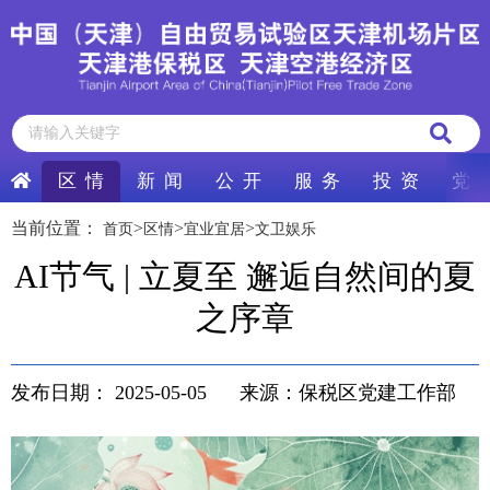
区 情
新 闻
公 开
服 务
投 资
党 
当前位置：
>
>
>
首页
区情
宜业宜居
文卫娱乐
AI节气 | 立夏至 邂逅自然间的夏
之序章
发布日期：
2025-05-05
来源：保税区党建工作部