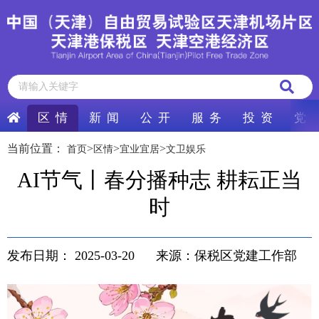
区 情
新 闻
公 开
服 务
投 资
党 
当前位置：
>
>
>
首页
区情
宜业宜居
文卫娱乐
AI节气丨春分播种志 耕耘正当
时
发布日期：
2025-03-20
来源：保税区党建工作部