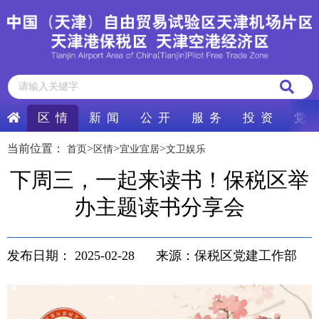
区 情
新 闻
公 开
服 务
投 资
党 
当前位置：
>
>
>
首页
区情
宜业宜居
文卫娱乐
下周三，一起来读书！保税区举
办主题读书分享会
发布日期：
2025-02-28
来源：保税区党建工作部