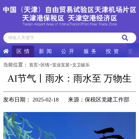
区 情
新 闻
公 开
服 务
投 资
党 
当前位置：
>
>
>
首页
区情
宜业宜居
文卫娱乐
AI节气丨雨水：雨水至 万物生
发布日期：
2025-02-18
来源：保税区党建工作部