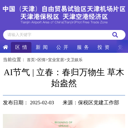
区 情
新 闻
公 开
服 务
投 资
党 
当前位置：
>
>
>
首页
区情
宜业宜居
文卫娱乐
AI节气 | 立春：春归万物生 草木
始盎然
发布日期：
2025-02-03
来源：保税区党建工作部