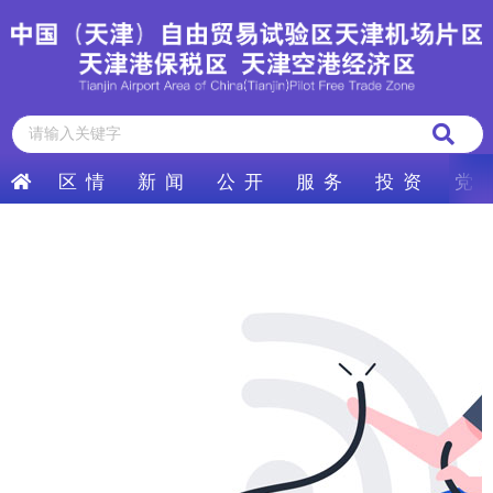
区 情
新 闻
公 开
服 务
投 资
党 