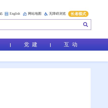
English
网站地图
无障碍浏览
长者模式
5
党 建
互 动