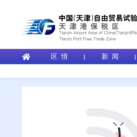
区 情
新 闻