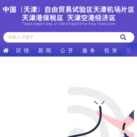
区 情
新 闻
公 开
服 务
投 资
党 