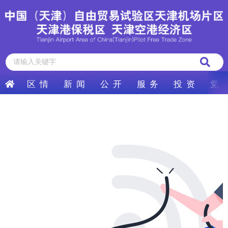
区 情
新 闻
公 开
服 务
投 资
党 