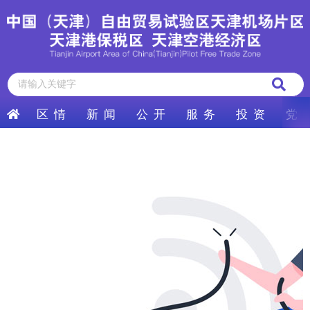
区 情
新 闻
公 开
服 务
投 资
党 