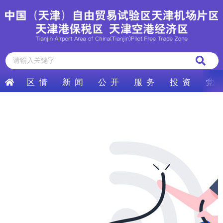
区 情
新 闻
公 开
服 务
投 资
党 