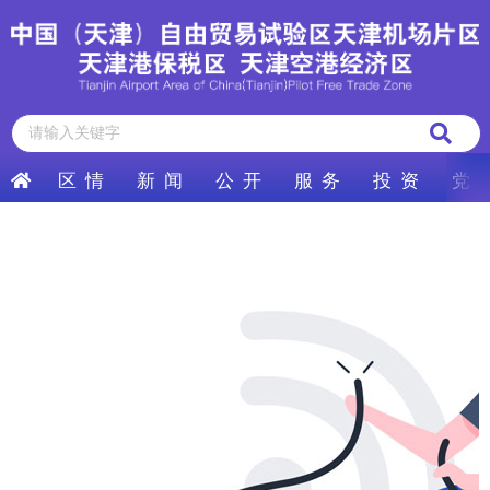
区 情
新 闻
公 开
服 务
投 资
党 