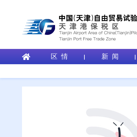
区 情
新 闻