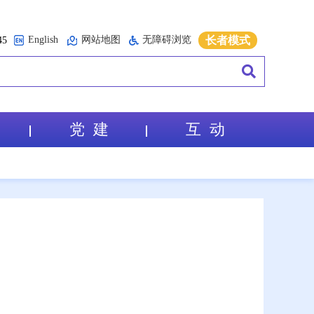
English
网站地图
无障碍浏览
长者模式
5
党 建
互 动