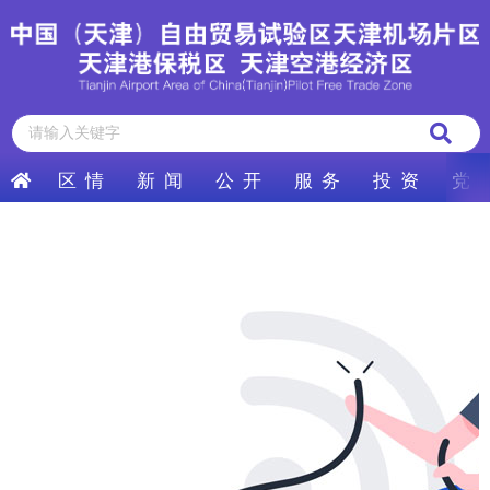
区 情
新 闻
公 开
服 务
投 资
党 