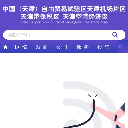
区 情
新 闻
公 开
服 务
投 资
党 