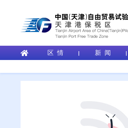
区 情
新 闻