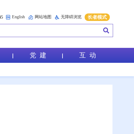
English
网站地图
无障碍浏览
长者模式
5
党 建
互 动