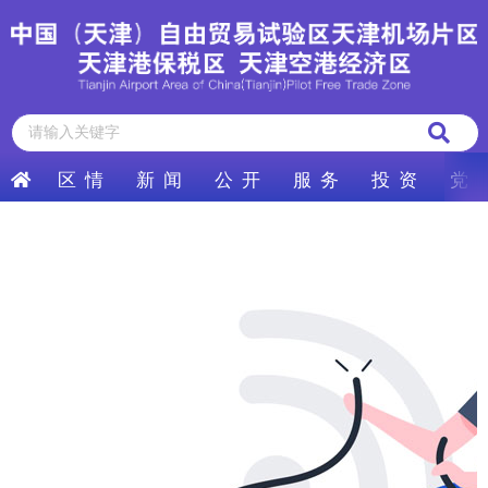
区 情
新 闻
公 开
服 务
投 资
党 