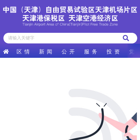
区 情
新 闻
公 开
服 务
投 资
党 