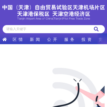
区 情
新 闻
公 开
服 务
投 资
党 