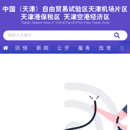
区 情
新 闻
公 开
服 务
投 资
党 