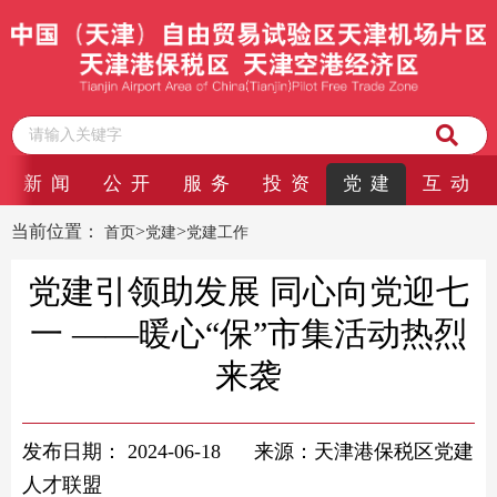
新 闻
公 开
服 务
投 资
党 建
互 动
当前位置：
>
>
首页
党建
党建工作
党建引领助发展 同心向党迎七
一 ——暖心“保”市集活动热烈
来袭
发布日期：
2024-06-18
来源：天津港保税区党建
人才联盟