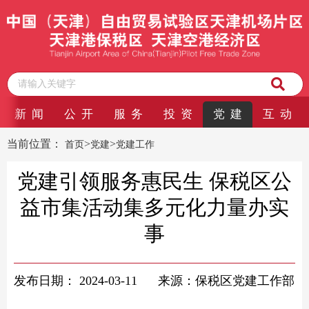
新 闻
公 开
服 务
投 资
党 建
互 动
当前位置：
>
>
首页
党建
党建工作
​党建引领服务惠民生 保税区公
益市集活动集多元化力量办实
事
发布日期：
2024-03-11
来源：保税区党建工作部