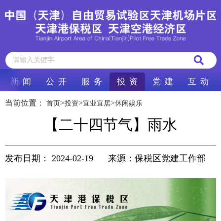
新 闻
公 开
服 务
投 资
党 建
互 动
当前位置：
>
>
>
首页
投资
宜业宜居
休闲娱乐
【二十四节气】雨水
发布日期：
2024-02-19
来源：保税区党建工作部