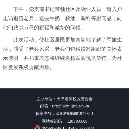
下午，党支部书记带领社区及物业人员一道入户
走访退伍老兵，送去牛奶、粮油、调料等慰问品，向
他们致以节日的祝福和诚挚的问候。
此次活动，使社区居民更加真切地了解了军旅生
活，感受了老兵风采，老兵们也纷纷对组织的关怀表
示感谢，并郑重表态将继续发扬军队优良传统，为社
区发展积极贡献力量。
主办单位：天津港保税区管委会
邮箱：tjftz@adm.tjftz.gov.cn
备案序号：津ICP备05001971号-1
网站标识码 ：1201160009
津公网安备 12019102000001号