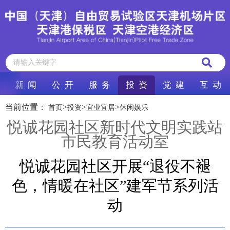
新 闻
公 开
服 务
投 资
党 建
互 动
当前位置：
>
>
>
首页
投资
宜业宜居
休闲娱乐
悦诚花园社区新时代文明实践站
市民教育活动室
悦诚花园社区开展“退役不褪
色，情暖在社区”建军节系列活
动