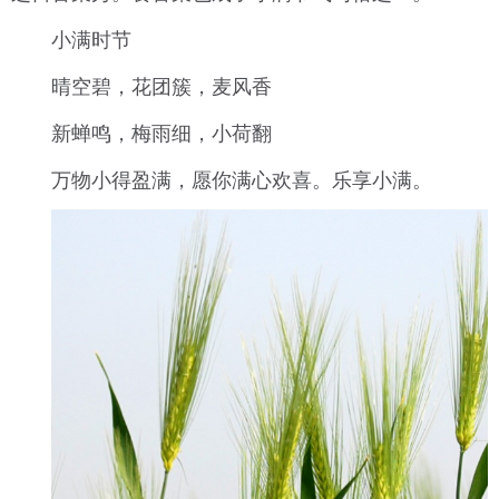
小满时节
晴空碧，花团簇，麦风香
新蝉鸣，梅雨细，小荷翻
万物小得盈满，
愿你满心欢喜。
乐享小满。