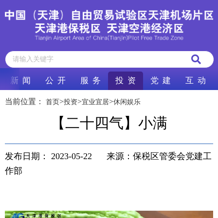
新 闻
公 开
服 务
投 资
党 建
互 动
当前位置：
>
>
>
首页
投资
宜业宜居
休闲娱乐
【二十四气】小满
发布日期：
2023-05-22
来源：保税区管委会党建工
作部