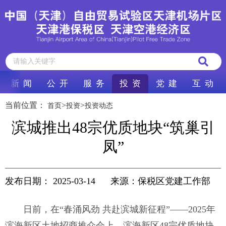
新 闻
公 开
服 务
投 资
党 建
互 动
当前位置：
>
>
首页
投资
投资动态
滨城推出48宗优质地块“筑巢引
凤”
发布日期：
2025-03-14
来源：保税区党建工作部
日前，在“春涌风劲 共赴滨城新征程”——2025年
滨海新区土地招商推介会上，滨海新区48宗优质地块