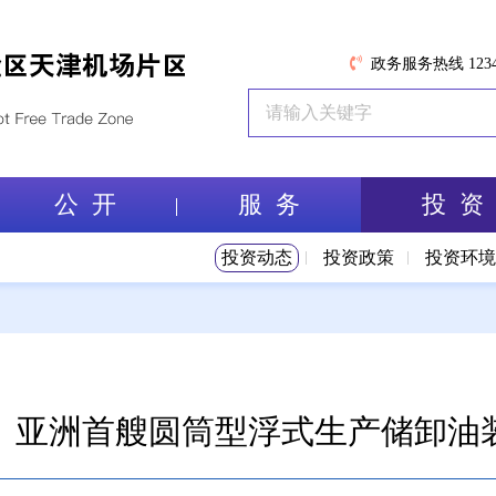
政务服务热线 1234
公 开
服 务
投 资
投资动态
投资政策
投资环
】亚洲首艘圆筒型浮式生产储卸油