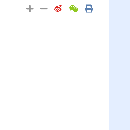
|
|
|
|