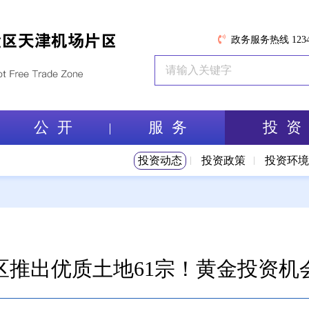
政务服务热线 1234
公 开
服 务
投 资
投资动态
投资政策
投资环
区推出优质土地61宗！黄金投资机