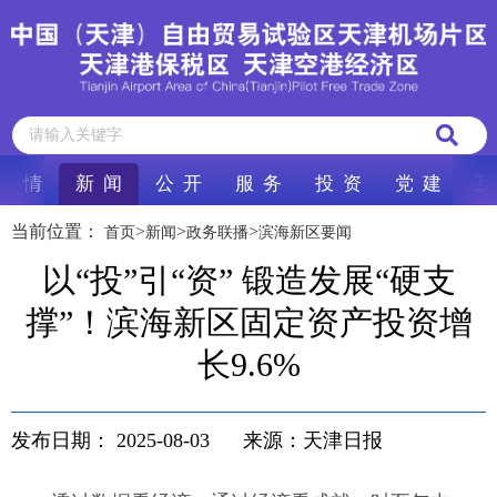
区 情
新 闻
公 开
服 务
投 资
党 建
互
当前位置：
>
>
>
首页
新闻
政务联播
滨海新区要闻
以“投”引“资” 锻造发展“硬支
撑”！滨海新区固定资产投资增
长9.6%
发布日期：
2025-08-03
来源：天津日报