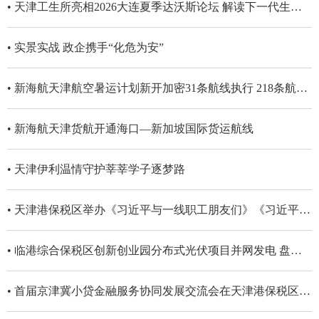
• 天津工生所亮相2026大连夏季达沃斯论坛​ 解读下一代生物制造商业化路径
• 实景实战 政企携手“化危为安”
• 新海航天津航空暑运计划新开加密31条航线执行 218条航线 通航117座城市
• 新海航天津货航开通海口—新加坡国际货运航线
• 天津伊利温情守护莘莘学子逐梦路
• 天津港保税区举办《习近平与一线职工朋友们》《习近平走进百姓家》学习交流活动
• 临港综合保税区创新创业园分布式光伏项目并网发电 盘活闲置空间 点亮绿色动能
• 首届京津冀小贷金融服务协同发展交流会在天津港保税区举行