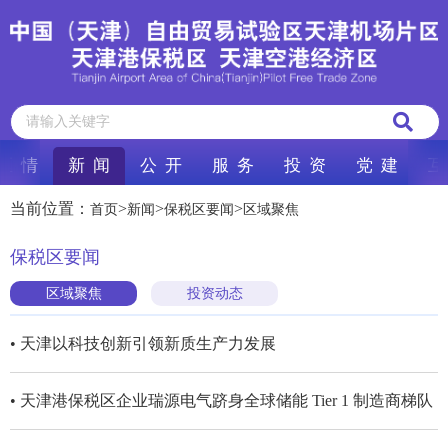
区 情
新 闻
公 开
服 务
投 资
党 建
互
当前位置：
>
>
>
首页
新闻
保税区要闻
区域聚焦
保税区要闻
区域聚焦
投资动态
• 天津以科技创新引领新质生产力发展
• 天津港保税区企业瑞源电气跻身全球储能 Tier 1 制造商梯队