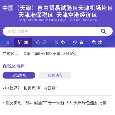
区 情
新 闻
公 开
服 务
投 资
党 建
互
当前位置：
>
>
>
首页
新闻
保税区要闻
区域聚焦
保税区要闻
区域聚焦
投资动态
• 电脑界的“长颈鹿”和“向日葵”
• 首次实现“甲醇+燃油”二合一试航 大船天津绿色船舶批量化建造进入新阶段