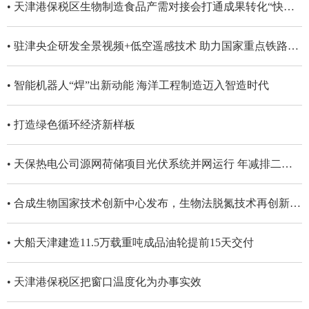
• 天津港保税区生物制造食品产需对接会打通成果转化“快车道”
• 驻津央企研发全景视频+低空遥感技术 助力国家重点铁路工程智能化建设
• 智能机器人“焊”出新动能 海洋工程制造迈入智造时代
• 打造绿色循环经济新样板
• 天保热电公司源网荷储项目光伏系统并网运行 年减排二氧化碳约300吨
• 合成生物国家技术创新中心发布，生物法脱氮技术再创新成果
• 大船天津建造11.5万载重吨成品油轮提前15天交付
• 天津港保税区把窗口温度化为办事实效