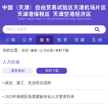
新 闻
公 开
服 务
投 资
党 建
互 动
当前位置：
>
>
>
首页
服务
人力社保
资料下载
人力社保
重要通知
资料下载
• 就业、退工、失业经办流程
• 2022年保税区急需紧缺专业人才需求目录