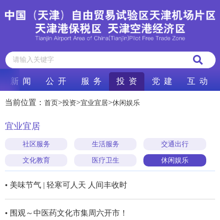
新 闻
公 开
服 务
投 资
党 建
互 动
当前位置：
>
>
>
首页
投资
宜业宜居
休闲娱乐
宜业宜居
社区服务
生活服务
交通出行
文化教育
医疗卫生
休闲娱乐
• 美味节气 | 轻寒可人天 人间丰收时
• 围观～中医药文化市集周六开市！