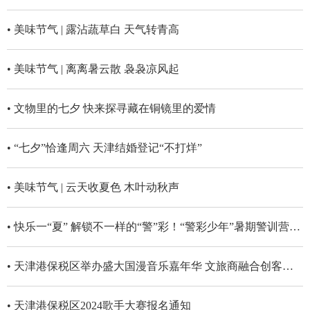
• 美味节气 | 露沾蔬草白 天气转青高
• 美味节气 | 离离暑云散 袅袅凉风起
• 文物里的七夕 快来探寻藏在铜镜里的爱情
• “七夕”恰逢周六 天津结婚登记“不打烊”
• 美味节气 | 云天收夏色 木叶动秋声
• 快乐一“夏” 解锁不一样的“警”彩！“警彩少年”暑期警训营开营啦！
• 天津港保税区举办盛大国漫音乐嘉年华 文旅商融合创客流新高
• 天津港保税区2024歌手大赛报名通知