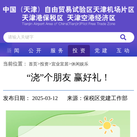
新 闻
公 开
服 务
投 资
党 建
互 动
当前位置：
>
>
>
首页
投资
宜业宜居
休闲娱乐
“浇”个朋友 赢好礼！
发布日期：
2025-03-12
来源：保税区党建工作部