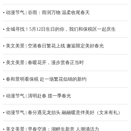
• 动漫节气 | 谷雨：雨润万物 温柔收尾春天
• 全城寻找！5月12日生日的你，我们和保税区一起庆生
• 美文美景 | 空港春日繁花上线 邂逅限定美好春光
• 美文美景 | 春暖花开，漫步赏春正当时
• 春和景明看保税 赴一场繁花似锦的新约
• 动漫节气 | 清明赴春 揽一季春光
• 动漫节气 | 春分遇见龙抬头 融融暖意伴美好（文末有礼）
• 美文美景 | 早春空港：湖畔生新意 人潮涌活力