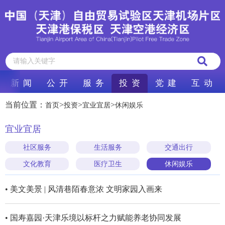
新 闻
公 开
服 务
投 资
党 建
互 动
当前位置：
>
>
>
首页
投资
宜业宜居
休闲娱乐
宜业宜居
社区服务
生活服务
交通出行
文化教育
医疗卫生
休闲娱乐
• 美文美景 | 风清巷陌春意浓 文明家园入画来
• 国寿嘉园·天津乐境以标杆之力赋能养老协同发展