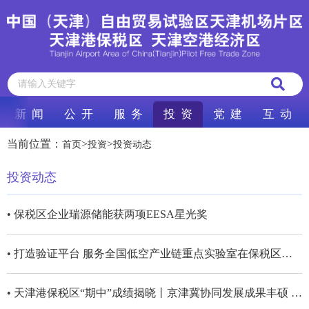
新 闻
公 开
服 务
投 资
党 建
互 动
当前位置：
>
>
首页
投资
投资动态
投资动态
• 保税区企业瑞源储能获两项EESA星光奖
• 打造验证平台 服务全国低空产业链重点实验室在保税区成立
• 天津港保税区“期中”成绩揭晓丨京津冀协同发展成果丰硕 新质生产力加快起势