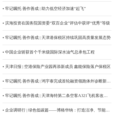
• 牢记嘱托 善作善成 | 助力低空经济加速“起飞”
• 滨海投资在国务院国资委“双百企业”评估中获评“优秀”等级
• 牢记嘱托 善作善成 | 天津港保税区持续巩固高质量发展态势
• 中国企业斩获首个千米级国际深水油气总承包工程
• 天津日报 | 空港保险产业园再添新成员 鑫能保险落户保税区
• 牢记嘱托 善作善成 | 鸿宇泰完成首轮融资领跑体外诊断新赛道
• 牢记嘱托 善作善成 | 天津海特第二条空客A321飞机客改货改装线在津启动
• 企业调研行 | 绿色低碳篇——博格华纳：打造洁净、节能的世界