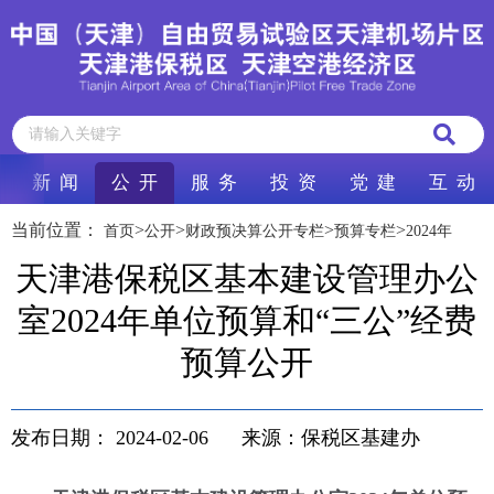
新 闻
公 开
服 务
投 资
党 建
互 动
当前位置：
>
>
>
>
首页
公开
财政预决算公开专栏
预算专栏
2024年
天津港保税区基本建设管理办公
室2024年单位预算和“三公”经费
预算公开
发布日期：
2024-02-06
来源：保税区基建办