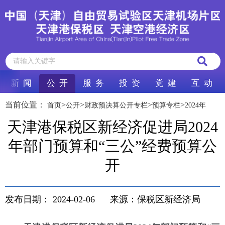
新 闻
公 开
服 务
投 资
党 建
互 动
当前位置：
>
>
>
>
首页
公开
财政预决算公开专栏
预算专栏
2024年
天津港保税区新经济促进局2024
年部门预算和“三公”经费预算公
开
发布日期：
2024-02-06
来源：保税区新经济局