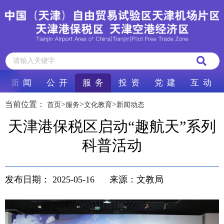
新 闻
公 开
服 务
投 资
党 建
互 动
当前位置：
>
>
>
首页
服务
文化教育
新闻动态
天津港保税区启动“趣航天”系列
科普活动
发布日期：
2025-05-16
来源：文教局