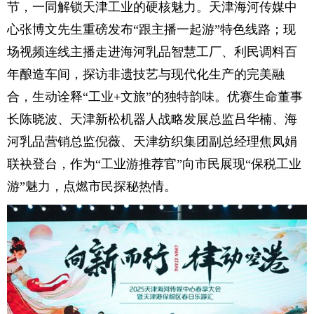
节，一同解锁天津工业的硬核魅力。天津海河传媒中
心张博文先生重磅发布“跟主播一起游”特色线路；现
场视频连线主播走进海河乳品智慧工厂、利民调料百
年酿造车间，探访非遗技艺与现代化生产的完美融
合，生动诠释“工业+文旅”的独特韵味。优赛生命董事
长陈晓波、天津新松机器人战略发展总监吕华楠、海
河乳品营销总监倪薇、天津纺织集团副总经理焦凤娟
联袂登台，作为“工业游推荐官”向市民展现“保税工业
游”魅力，点燃市民探秘热情。