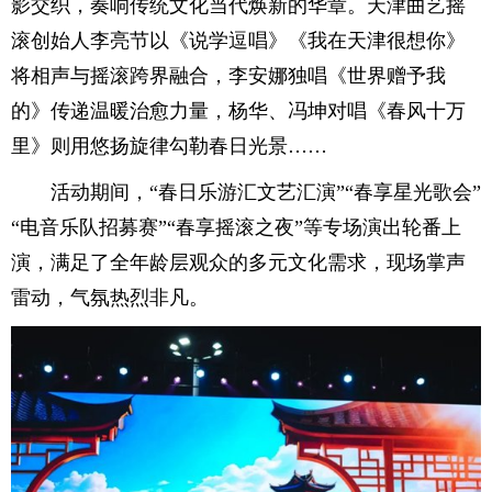
影交织，奏响传统文化当代焕新的华章。天津曲艺摇
滚创始人李亮节以《说学逗唱》《我在天津很想你》
将相声与摇滚跨界融合，李安娜独唱《世界赠予我
的》传递温暖治愈力量，杨华、冯坤对唱《春风十万
里》则用悠扬旋律勾勒春日光景……
活动期间，“春日乐游汇文艺汇演”“春享星光歌会”
“电音乐队招募赛”“春享摇滚之夜”等专场演出轮番上
演，满足了全年龄层观众的多元文化需求，现场掌声
雷动，气氛热烈非凡。