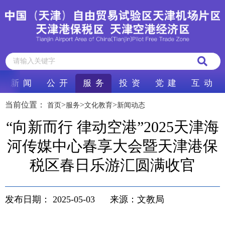
新 闻
公 开
服 务
投 资
党 建
互 动
当前位置：
>
>
>
首页
服务
文化教育
新闻动态
“向新而行 律动空港”2025天津海
河传媒中心春享大会暨天津港保
税区春日乐游汇圆满收官
发布日期：
2025-05-03
来源：文教局