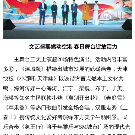
文艺盛宴燃动空港 春日舞台绽放活力
主舞台三天上演超20场特色演出。活动内容丰富
多彩，《津城颂》描绘出城市发展的磅礴画卷，天津
快板《小哪吒 天津娃》以诙谐方言点燃本土文化共
鸣，海河传媒中心海涛、江宁、柴巍、布丁、子美、
海瑛等知名主播联袂串烧《离别开出花》《春庭雪》
《苹果香》等热门歌曲引发全场合唱，汉服走秀《上
春山》携传统文化爱好者演绎东方美学生动图景。民
乐合奏《象王行》将千年雅乐与SM城市广场的现代光